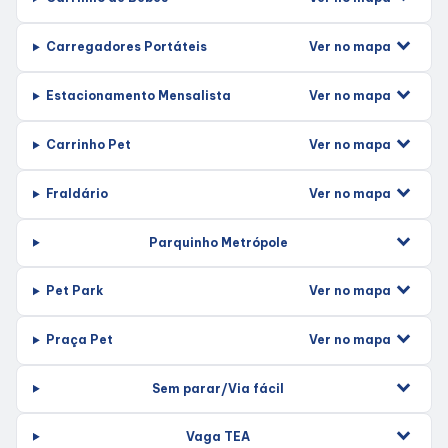
Alimentação
Ver no mapa
Carregadores Portáteis
Delivery
Ver no mapa
Estacionamento Mensalista
Compre Online
Ver no mapa
Carrinho Pet
Ver no mapa
Fraldário
Programa De Benefícios
Parquinho Metrópole
Ver no mapa
Pet Park
Ver no mapa
Praça Pet
Sem parar/Via fácil
Vaga TEA