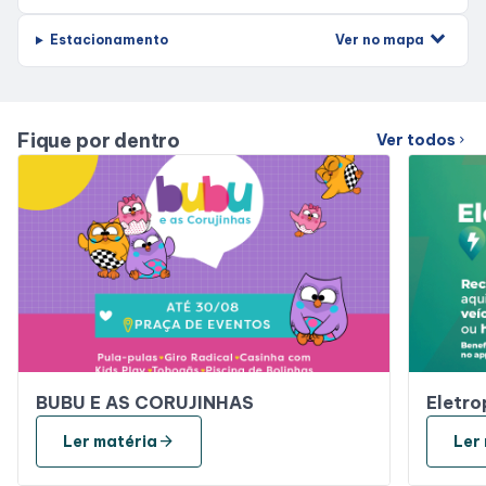
Ver no mapa
Estacionamento
Fique por dentro
Ver todos
chevron_right
BUBU E AS CORUJINHAS
Eletro
arrow_forward
Ler matéria
Ler