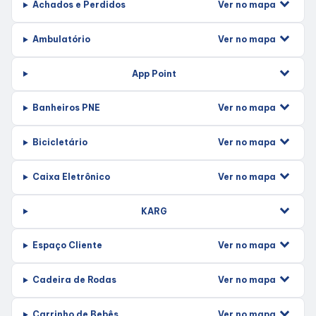
Ver no mapa
Achados e Perdidos
Horários
Ver no mapa
Ambulatório
App Point
Entretenimento
Ver no mapa
Banheiros PNE
Cinema
Ver no mapa
Bicicletário
Eventos
Ver no mapa
Caixa Eletrônico
Fique por Dentro
KARG
Ver no mapa
Espaço Cliente
Lojas e Restaurantes
Ver no mapa
Cadeira de Rodas
Lojas
Ver no mapa
Carrinho de Bebês