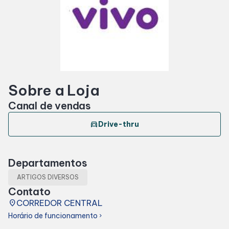
Horários
Entretenimento
Sobre a Loja
Cinema
Canal de vendas
Eventos
directions_car
Drive-thru
Fique por Dentro
Departamentos
ARTIGOS DIVERSOS
Lojas e Restaurantes
Contato
place
CORREDOR CENTRAL
Lojas
Horário de funcionamento
chevron_right