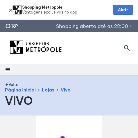
Shopping Metrópole
Abrir
sunny
18°
Shopping aberto até as 22:00
arrow_drop_down
Horários de Funcionamento
search
Lojas
Restaurantes
menu
Acessar todos os horários
Shopping
Voltar
arrow_back
chevron_right
chevron_right
Página Inicial
Lojas
Vivo
VIVO
Mapa Interno
Facilidades
Como Chegar