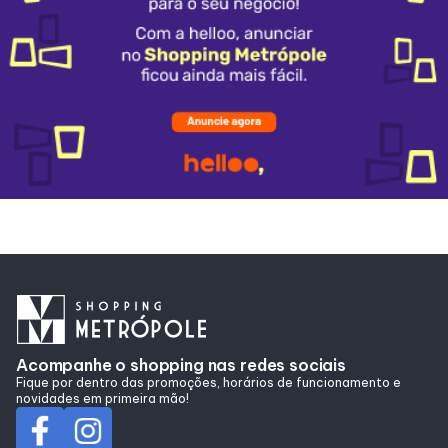
Horários
Entretenimento
Cinema
Eventos
Fique por Dentro
Lojas e Restaurantes
Acompanhe o shopping nas redes sociais
Fique por dentro das promoções, horários de funcionamento e
novidades em primeira mão!
Lojas