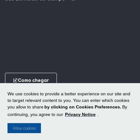
ungroup
Como chegar
We use cookies to provide a better experience on our site and
to target relevant content to you. You can enter which cookies
you allow to share
by clicking on Cookies Preferences.
By
continuing, you agree to our
Privacy Notice
.
Conheça outros shoppings da ALLOS
ungroup
Allow cookies