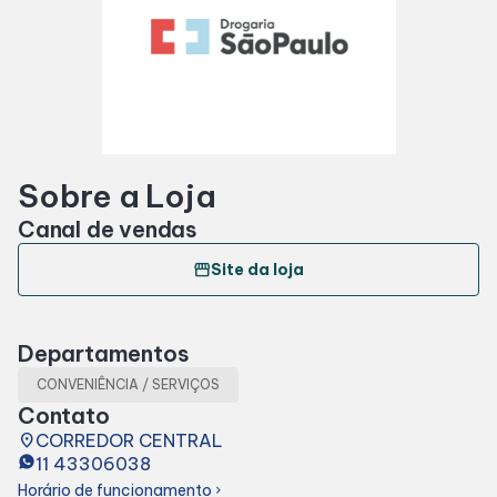
Horários
Entretenimento
Sobre a Loja
Cinema
Canal de vendas
Eventos
storefront
Site da loja
Fique por Dentro
Departamentos
CONVENIÊNCIA / SERVIÇOS
Lojas e Restaurantes
Contato
place
CORREDOR CENTRAL
11 43306038
Lojas
Horário de funcionamento
chevron_right