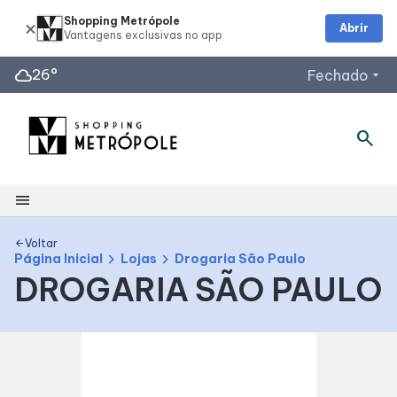
Shopping Metrópole
Abrir
cloud
26°
Fechado
arrow_drop_down
Horários de Funcionamento
search
Lojas
Restaurantes
menu
Acessar todos os horários
Shopping
Voltar
arrow_back
chevron_right
chevron_right
Página Inicial
Lojas
Drogaria São Paulo
DROGARIA SÃO PAULO
Mapa Interno
Facilidades
Como Chegar