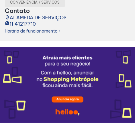
CONVENIÊNCIA / SERVIÇOS
Alimentação
Contato
place
ALAMEDA DE SERVIÇOS
11 41217710
Delivery
Horário de funcionamento
chevron_right
Compre Online
Programa De Benefícios