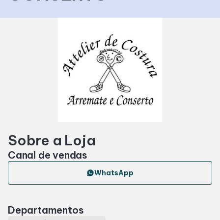
Horários
Entretenimento
Cinema
Eventos
Sobre a Loja
Fique por Dentro
Canal de vendas
WhatsApp
Lojas e Restaurantes
Lojas
Departamentos