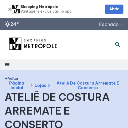
Shopping Metrópole
Abrir
sunny
24°
Fechado
arrow_drop_down
Horários de Funcionamento
search
Lojas
Restaurantes
menu
Acessar todos os horários
Shopping
Voltar
arrow_back
Página
Ateliê De Costura Arremate E
chevron_right
chevron_right
Lojas
Inicial
Conserto
Mapa Interno
ATELIÊ DE COSTURA
ARREMATE E
Facilidades
CONSERTO
Como Chegar