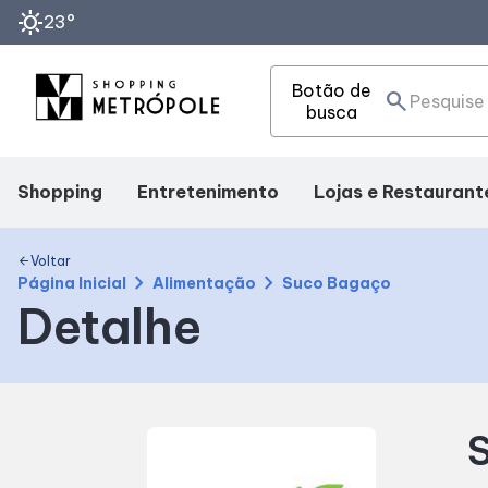
sunny
23°
Botão de
search
busca
Shopping
Entretenimento
Lojas e Restaurant
Mapa Interno
Cinema
Lojas
Voltar
arrow_back
chevron_right
chevron_right
Página Inicial
Alimentação
Suco Bagaço
Detalhe
Facilidades
Eventos
Alimentação
Como Chegar
Fique por Dentro
Delivery
S
Horários
Compre Online