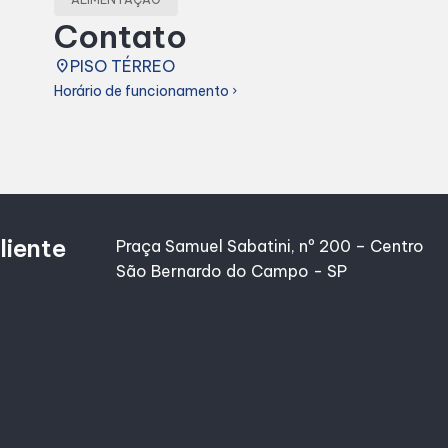
Contato
place
PISO TÉRREO
Horário de funcionamento
chevron_right
liente
Praça Samuel Sabatini, nº 200 – Centro
São Bernardo do Campo - SP