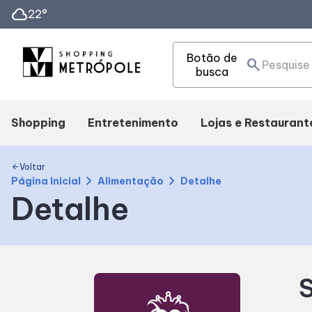
cloud
22°
Botão de
search
busca
Shopping
Entretenimento
Lojas e Restaurant
Mapa Interno
Cinema
Lojas
Voltar
arrow_back
chevron_right
chevron_right
Página Inicial
Alimentação
Detalhe
Detalhe
Facilidades
Eventos
Alimentação
Como Chegar
Fique por Dentro
Delivery
S
Horários
Compre Online