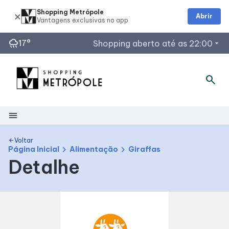
Shopping Metrópole
Abrir
rainy
17°
Shopping aberto até as 22:00
arrow_drop_down
Horários de Funcionamento
search
Lojas
Restaurantes
menu
Acessar todos os horários
Shopping
Voltar
arrow_back
chevron_right
chevron_right
Página Inicial
Alimentação
Giraffas
Detalhe
Mapa Interno
Facilidades
Como Chegar