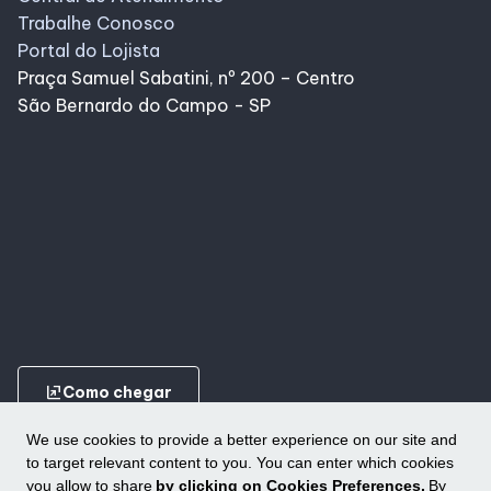
Trabalhe Conosco
Portal do Lojista
Praça Samuel Sabatini, nº 200 – Centro
São Bernardo do Campo - SP
ungroup
Como chegar
We use cookies to provide a better experience on our site and
to target relevant content to you. You can enter which cookies
you allow to share
by clicking on Cookies Preferences.
By