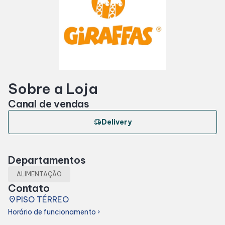
Horários
Entretenimento
Sobre a Loja
Cinema
Canal de vendas
Eventos
delivery_truck_speed
Delivery
Fique por Dentro
Departamentos
ALIMENTAÇÃO
Lojas e Restaurantes
Contato
place
PISO TÉRREO
Lojas
Horário de funcionamento
chevron_right