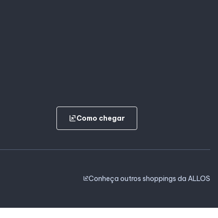
ungroup
Como chegar
Conheça outros shoppings da ALLOS
ungroup