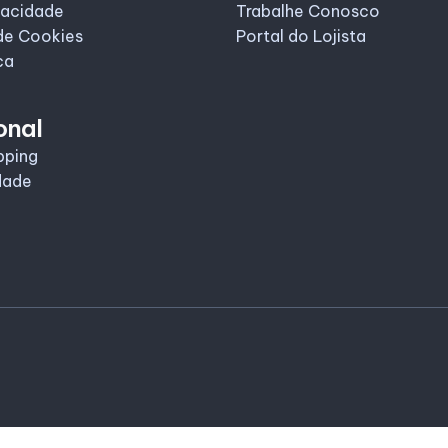
vacidade
Trabalhe Conosco
de Cookies
Portal do Lojista
ca
onal
pping
dade