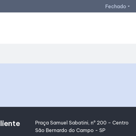
Fechado
arrow_drop_down
Horários de Funcionamento
Lojas
Restaurantes
Acessar todos os horários
liente
Praça Samuel Sabatini, nº 200 – Centro
São Bernardo do Campo - SP