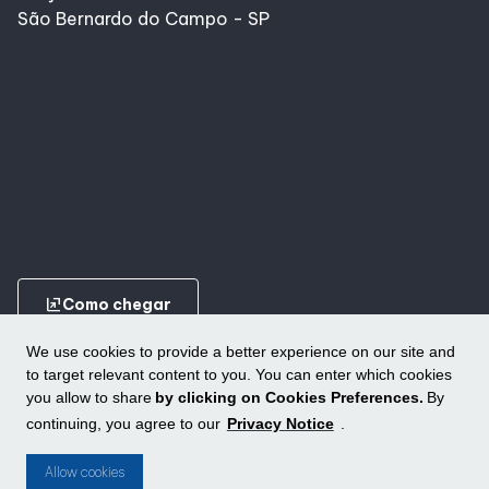
São Bernardo do Campo - SP
Alimentação
Delivery
Compre Online
Programa De Benefícios
ungroup
Como chegar
We use cookies to provide a better experience on our site and
to target relevant content to you. You can enter which cookies
you allow to share
by clicking on Cookies Preferences.
By
continuing, you agree to our
Privacy Notice
.
Conheça outros shoppings da ALLOS
ungroup
Allow cookies