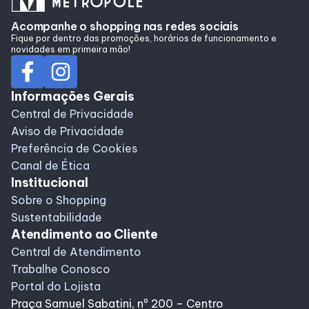
Acompanhe o shopping nas redes sociais
Horários
Fique por dentro das promoções, horários de funcionamento e
novidades em primeira mão!
Entretenimento
Informações Gerais
Central de Privacidade
Cinema
Aviso de Privacidade
Preferência de Cookies
Eventos
Canal de Ética
Institucional
Sobre o Shopping
Fique por Dentro
Sustentabilidade
Atendimento ao Cliente
Lojas e Restaurantes
Central de Atendimento
Trabalhe Conosco
Portal do Lojista
Lojas
Praça Samuel Sabatini, nº 200 – Centro